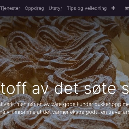
Tjenester
Oppdrag
Utstyr
Tips og veiledning
toff av det søte 
i bakverk, men når en av våre gode kunder dukker opp me
må vi innrømme at det varmer ekstra godt i en travel a