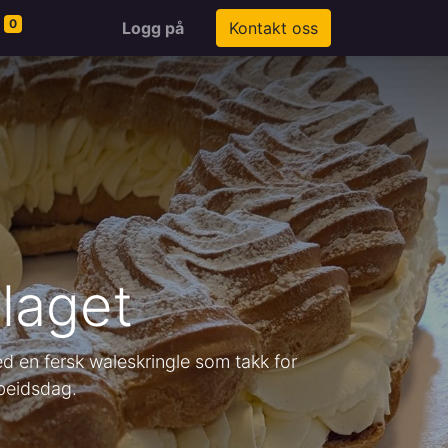
0
Logg på
Kontakt oss
slaget
d en fersk waleskringle som takk for
rbeidsdag.