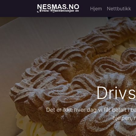
Hjem
Nettbutikk
Drivs
Det er ikke hver dag vi får betalt 
hjelpen, 