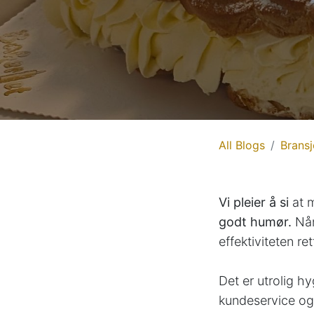
All Blogs
Bransj
Vi pleier å si
at 
godt humør.
Når 
effektiviteten rett
Det er utrolig hy
kundeservice og 