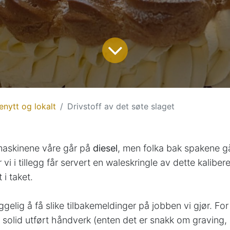
enytt og lokalt
Drivstoff av det søte slaget
maskinene våre går på
diesel
, men folka bak spakene g
vi i tillegg får servert en waleskringle av dette kalibere
 i taket.
ggelig å få slike tilbakemeldinger på jobben vi gjør. Fo
solid utført håndverk (enten det er snakk om graving, 