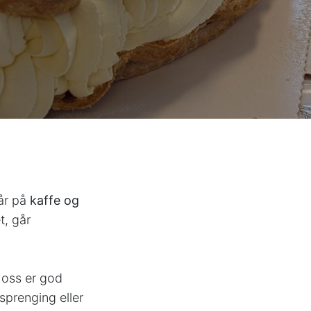
år på
kaffe og
t, går
r oss er god
sprenging eller