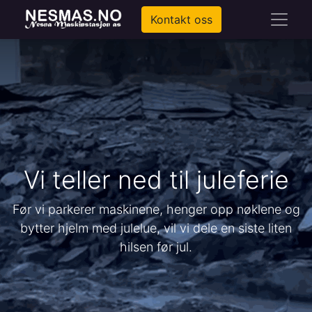
Kontakt oss
Vi teller ned til juleferie
Før vi parkerer maskinene, henger opp nøklene og
bytter hjelm med julelue, vil vi dele en siste liten
hilsen før jul.