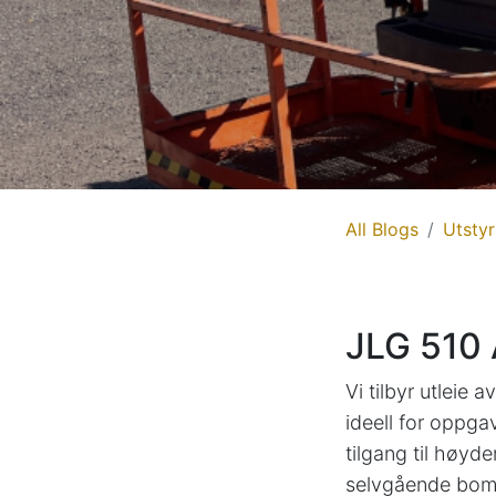
All Blogs
Utstyr
JLG 510 
Vi tilbyr utleie 
ideell for oppga
tilgang til høyd
selvgående bomli