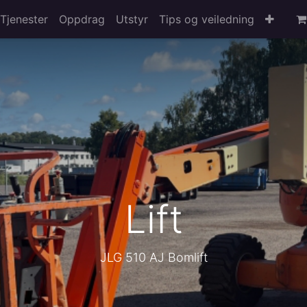
Tjenester
Oppdrag
Utstyr
Tips og veiledning
Lift
JLG 510 AJ Bomlift