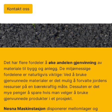
Kontakt oss
Det har flere fordeler å
øke andelen gjenvinning
av
materiale til bygg og anlegg. De miljømessige
fordelene er naturligvis viktige: Ved å bruke
gjenvunnede materialer er det mulig å forvalte jordens
ressurser på en bærekraftig måte. Dessuten er det
mye penger å spare hvis man velger å bruke
gjenvunnede produkter i et prosjekt.
Nesna Maskinstasjon
disponerer mellomlager og